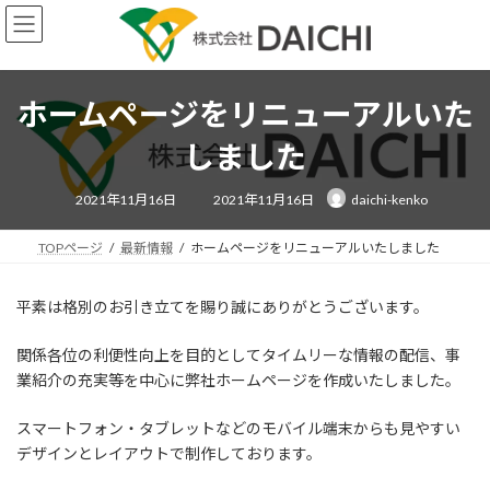
コ
ナ
ン
ビ
テ
ゲ
ン
ー
ツ
シ
ホームページをリニューアルいた
へ
ョ
ス
ン
しました
キ
に
ッ
移
最
2021年11月16日
2021年11月16日
daichi-kenko
終
プ
動
更
新
日
TOPページ
最新情報
ホームページをリニューアルいたしました
時
:
平素は格別のお引き立てを賜り誠にありがとうございます。
関係各位の利便性向上を目的としてタイムリーな情報の配信、事
業紹介の充実等を中心に弊社ホームページを作成いたしました。
スマートフォン・タブレットなどのモバイル端末からも見やすい
デザインとレイアウトで制作しております。